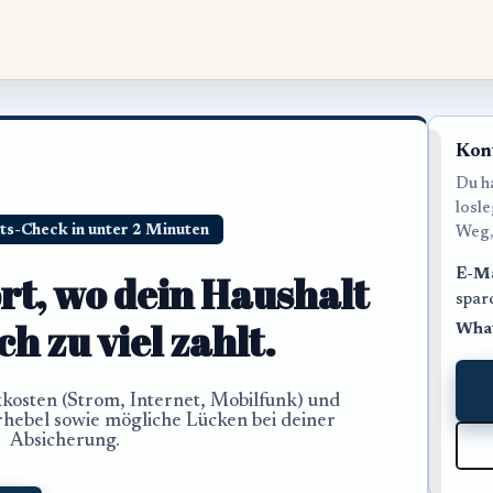
Kon
Du ha
losl
s-Check in unter 2 Minuten
Weg,
E-Ma
rt, wo dein Haushalt
spar
h zu viel zahlt.
Wha
xkosten (Strom, Internet, Mobilfunk) und
rhebel sowie mögliche Lücken bei deiner
Absicherung.