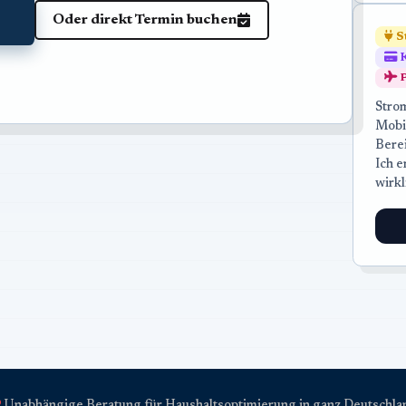
Oder direkt Termin buchen
S
K
P
Strom
Mobi
Berei
Ich e
wirkl