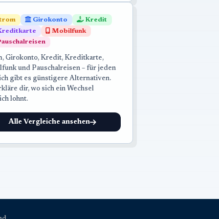
trom
Girokonto
Kredit
reditkarte
Mobilfunk
auschalreisen
, Girokonto, Kredit, Kreditkarte,
lfunk und Pauschalreisen – für jeden
ch gibt es günstigere Alternativen.
rkläre dir, wo sich ein Wechsel
ich lohnt.
Alle Vergleiche ansehen